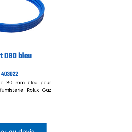
t D80 bleu
403022
tre 80 mm bleu pour
fumisterie Rolux Gaz
ter au devis