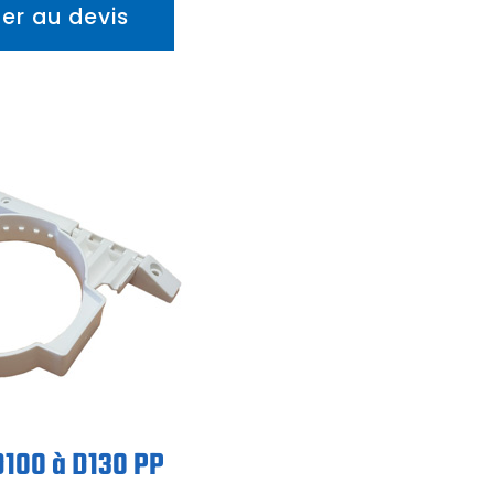
ter au devis
 D100 à D130 PP