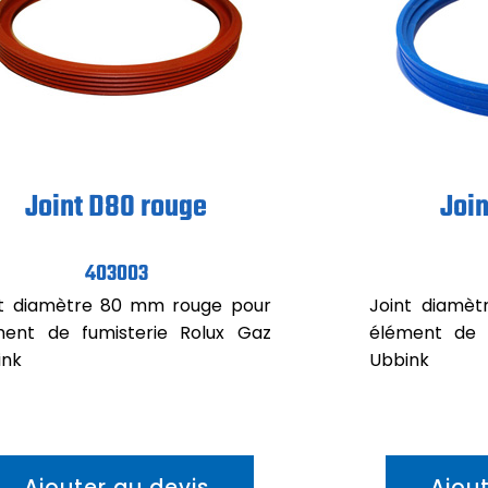
Joint D80 rouge
Join
403003
nt diamètre 80 mm rouge pour
Joint diamè
ment de fumisterie Rolux Gaz
élément de 
ink
Ubbink
Ajouter au devis
Ajou