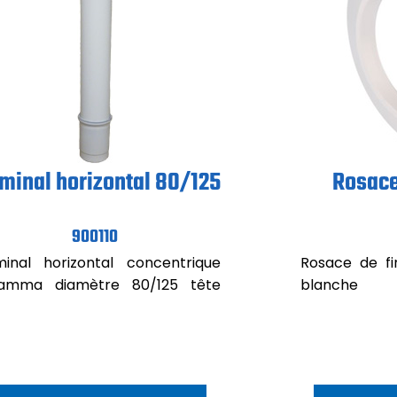
minal horizontal 80/125
Rosace
900110
minal horizontal concentrique
Rosace de fin
gamma diamètre 80/125 tête
blanche